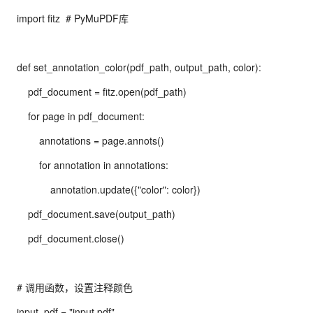
import fitz  # PyMuPDF库
def set_annotation_color(pdf_path, output_path, color):
    pdf_document = fitz.open(pdf_path)
    for page in pdf_document:
        annotations = page.annots()
        for annotation in annotations:
            annotation.update({"color": color})
    pdf_document.save(output_path)
    pdf_document.close()
# 调用函数，设置注释颜色
input_pdf = "input.pdf"